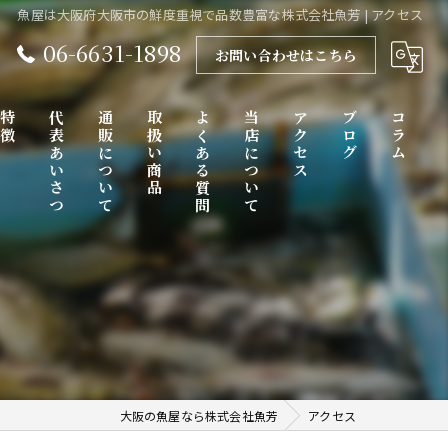
魚屋は大阪府大阪市の鮮度重視で品数豊富な株式会社魚芳 | アクセス
06-6631-1898
お問い合わせはこちら
特徴
代表あいさつ
通販について
取扱い商品
よくある質問
当店について
アクセス
ブログ
コラム
販売
鮮魚
卸売り
産地直送
大阪の魚屋なら株式会社魚芳
アクセス