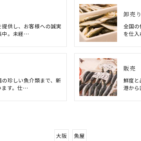
卸売
を提供し、お客様への誠実
全国の
集中。未経…
を仕入
販売
縄の珍しい魚介類まで、新
鮮度と
います。仕…
港から
大阪
魚屋