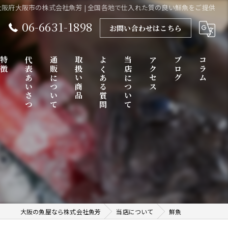
大阪府大阪市の株式会社魚芳 | 全国各地で仕入れた質の良い鮮魚をご提供
06-6631-1898
お問い合わせはこちら
特徴
代表あいさつ
通販について
取扱い商品
よくある質問
当店について
アクセス
ブログ
コラム
販売
鮮魚
卸売り
産地直送
大阪の魚屋なら株式会社魚芳
当店について
鮮魚